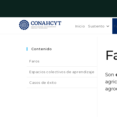
Saltar
al
Inicio
Sustento
F
contenido
Contenido
F
Faros
Espacios colectivos de aprendizaje
Son
agric
Casos de éxito
agroe