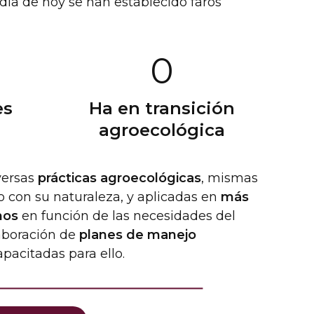
 día de hoy se han establecido faros
2
0
4
0
0
es
Ha en transición
0
agroecológica
versas
prácticas agroecológicas
, mismas
 con su naturaleza, y aplicadas en
más
mos
en función de las necesidades del
laboración de
planes de manejo
pacitadas para ello.