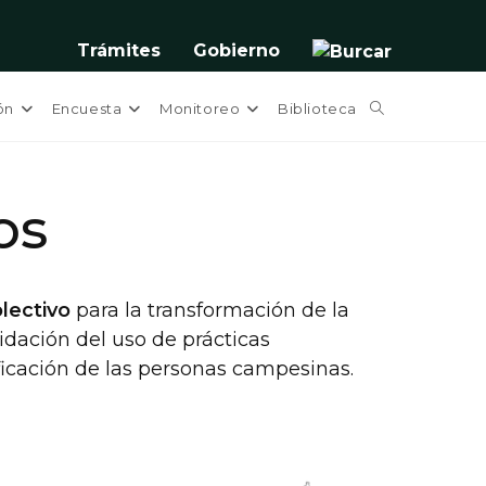
Trámites
Gobierno
Alternar
ón
Encuesta
Monitoreo
Biblioteca
búsqueda
os
de
la
olectivo
para la transformación de la
lidación del uso de prácticas
ificación de las personas campesinas.
web