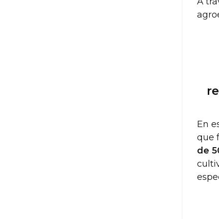
A tra
agro
2
2
r
En e
que 
de 5
culti
espec