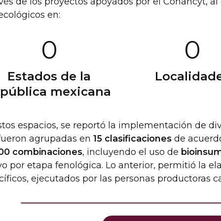
vés de los proyectos apoyados por el Conahcyt, al
ecológicos en:
2
0
0
5
3
Estados de la
Localidad
epública mexicana
stos espacios, se reportó la implementación de di
fueron agrupadas en
15 clasificaciones
de acuerdo
00 combinaciones
, incluyendo el uso de
bioinsu
vo por etapa fenológica. Lo anterior, permitió la e
íficos, ejecutados por las personas productoras ca